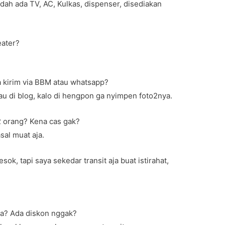
 Udah ada TV, AC, Kulkas, dispenser, disediakan
eater?
a kirim via BBM atau whatsapp?
atau di blog, kalo di hengpon ga nyimpen foto2nya.
2 orang? Kena cas gak?
sal muat aja.
k, tapi saya sekedar transit aja buat istirahat,
apa? Ada diskon nggak?