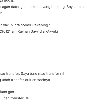
isa nggak?
as agan dateng, belum ada yang booking. Saya lebih
P.
er yak. Minta nomer Rekening?
236121 a.n Rayhan Sayyid al-Ayyubi
u transfer. Saya baru mau transfer nih.
ng udah transfer duluan soalnya.
luan gan..
o udah transfer DP J