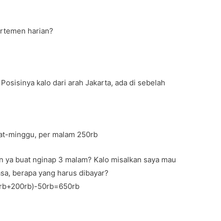
artemen harian?
osisinya kalo dari arah Jakarta, ada di sebelah
at-minggu, per malam 250rb
on ya buat nginap 3 malam? Kalo misalkan saya mau
lasa, berapa yang harus dibayar?
50rb+200rb)-50rb=650rb