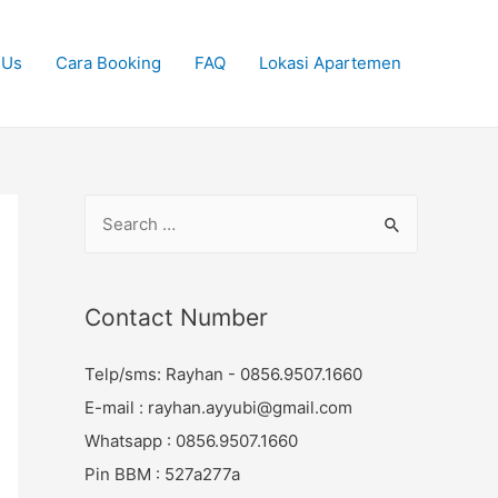
 Us
Cara Booking
FAQ
Lokasi Apartemen
S
e
a
r
Contact Number
c
Telp/sms: Rayhan - 0856.9507.1660
h
E-mail : rayhan.ayyubi@gmail.com
f
Whatsapp : 0856.9507.1660
o
Pin BBM : 527a277a
r