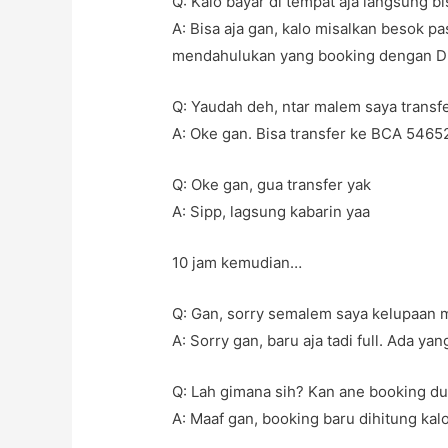
Q: Kalo bayar di tempat aja langsung b
A: Bisa aja gan, kalo misalkan besok p
mendahulukan yang booking dengan D
Q: Yaudah deh, ntar malem saya transf
A: Oke gan. Bisa transfer ke BCA 5465
Q: Oke gan, gua transfer yak
A: Sipp, lagsung kabarin yaa
10 jam kemudian…
Q: Gan, sorry semalem saya kelupaan ma
A: Sorry gan, baru aja tadi full. Ada ya
Q: Lah gimana sih? Kan ane booking du
A: Maaf gan, booking baru dihitung kal