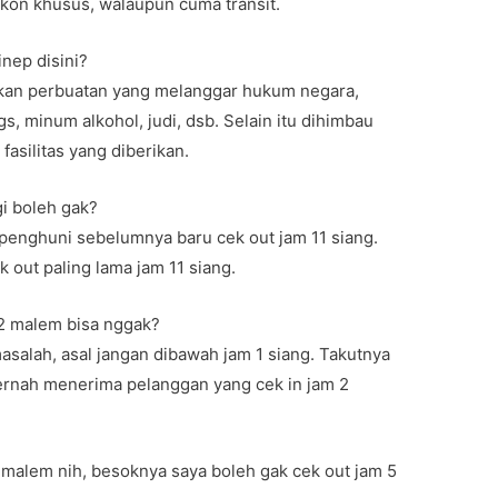
skon khusus, walaupun cuma transit.
inep disini?
ukan perbuatan yang melanggar hukum negara,
, minum alkohol, judi, dsb. Selain itu dihimbau
asilitas yang diberikan.
gi boleh gak?
n penghuni sebelumnya baru cek out jam 11 siang.
k out paling lama jam 11 siang.
12 malem bisa nggak?
masalah, asal jangan dibawah jam 1 siang. Takutnya
rnah menerima pelanggan yang cek in jam 2
0 malem nih, besoknya saya boleh gak cek out jam 5