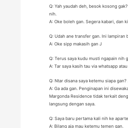
Q: Yah yaudah deh, besok kosong gak?
nih.
A: Oke boleh gan. Segera kabari, dan ki
Q: Udah ane transfer gan. Ini lampiran 
A: Oke sipp makasih gan J
Q: Terus saya kudu musti ngapain nih 
A: Tar saya kasih tau via whatsapp ata
Q: Ntar disana saya ketemu siapa gan?
A: Ga ada gan. Penginapan ini disewaka
Margonda Residence tidak terkait denga
langsung dengan saya.
Q: Saya baru pertama kali nih ke apart
A: Bilang aja mau ketemu temen gan.