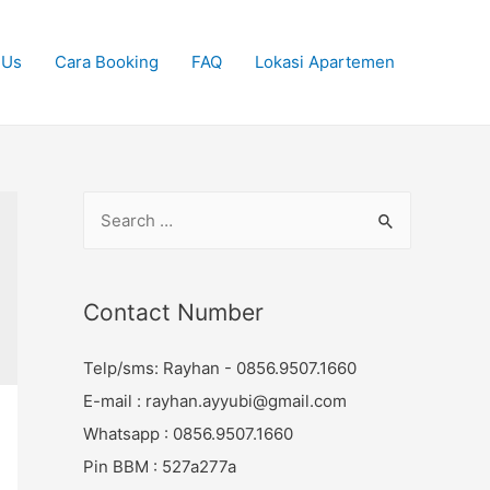
 Us
Cara Booking
FAQ
Lokasi Apartemen
S
e
a
r
Contact Number
c
Telp/sms: Rayhan - 0856.9507.1660
h
E-mail : rayhan.ayyubi@gmail.com
f
Whatsapp : 0856.9507.1660
o
Pin BBM : 527a277a
r