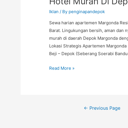
Hotel Murah Di Dep
Iklan
/ By
penginapandepok
Sewa harian apartemen Margonda Resi
Barat. Lingukungan bersih, aman dan 
murah di daerah Depok Margonda denga
Lokasi Strategis Apartemen Margonda R
Beji – Depok (Seberang Soerabi Band
Hotel
Read More »
Murah
Di
Depok
Jawa
Posts
Barat
←
Previous Page
navigation