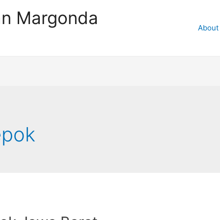
an Margonda
About
epok