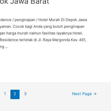
ok Jawa Barat
dence / penginapan / Hotel Murah Di Depok Jawa
nyaman. Cocok bagi Anda yang butuh penginapan
n harga murah namun fasilitas layaknya Hotel.
esidence terletak di Jl. Raya Margonda Kav. 461,
ung …
1
2
3
Next Page
→