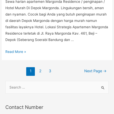
Sewa harian apartemen Margonda Residence / penginapan /
Hotel Murah Di Depok Margonda. Lingukungan bersih, aman
dan nyaman. Cocok bagi Anda yang butuh penginapan murah
di daerah Depok Margonda dengan harga murah namun
fasilitas layaknya Hotel. Lokasi Strategis Apartemen Margonda
Residence terletak di Jl. Raya Margonda Kav. 461, Beji –
Depok (Seberang Soerabi Bandung dan …
Hotel
Read More »
Murah
Di
Posts
Depok
1
2
3
Next Page
→
Margonda
navigation
S
e
a
r
Contact Number
c