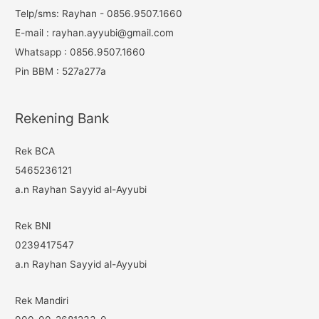
h
Telp/sms: Rayhan - 0856.9507.1660
f
E-mail : rayhan.ayyubi@gmail.com
o
Whatsapp : 0856.9507.1660
r
Pin BBM : 527a277a
:
Rekening Bank
Rek BCA
5465236121
a.n Rayhan Sayyid al-Ayyubi
Rek BNI
0239417547
a.n Rayhan Sayyid al-Ayyubi
Rek Mandiri